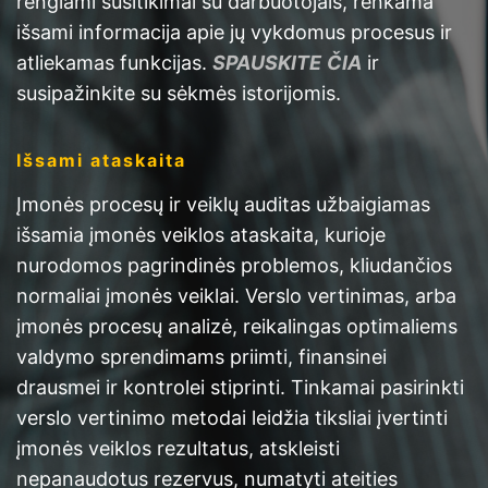
rengiami susitikimai su darbuotojais, renkama
išsami informacija apie jų vykdomus procesus ir
atliekamas funkcijas.
SPAUSKITE
ČIA
ir
susipažinkite su sėkmės istorijomis.
Išsami ataskaita
Įmonės procesų ir veiklų auditas užbaigiamas
išsamia įmonės veiklos ataskaita, kurioje
nurodomos pagrindinės problemos, kliudančios
normaliai įmonės veiklai. Verslo vertinimas, arba
įmonės procesų analizė, reikalingas optimaliems
valdymo sprendimams priimti, finansinei
drausmei ir kontrolei stiprinti. Tinkamai pasirinkti
verslo vertinimo metodai leidžia tiksliai įvertinti
įmonės veiklos rezultatus, atskleisti
nepanaudotus rezervus, numatyti ateities