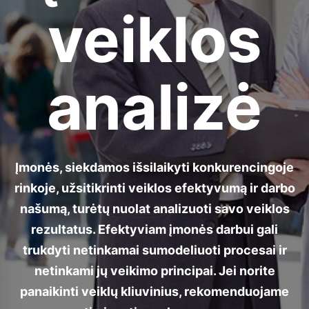
veiklos
analizė
Įmonės, siekdamos išsilaikyti konkurencingoje
rinkoje, užsitikrinti veiklos efektyvumą ir darbo
našumą, turėtų nuolat analizuoti savo veiklos
rezultatus. Efektyviam įmonės darbui gali
trukdyti netinkamai sumodeliuoti procesai ir
netinkami jų veikimo principai. Jei norite
panaikinti veiklų kliuvinius, rekomenduojame