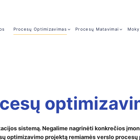
jos
Procesų Optimizavimas
Procesų Matavimai
Moky
cesų optimizav
zacijos sistemą. Negalime nagrinėti konkrečios įmo
esų optimizavimo projektą remiamės verslo procesų