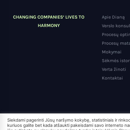
CHANGING COMPANIES‘ LIVES TO
Apie Dianą
HARMONY
Verslo konsul
Procesų opt
Procesų mat
Mokymai
Sėkmės istor
Verta žinoti
Kontaktai
Verta žinoti
Mokymai
Susisiekime
Privatumo politika
Siekdami pagerinti Jūsų naršymo kokybę, statistiniais ir rinko
kuriuos galite bet kada atšaukti pakeisdami savo interneto n