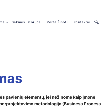
mai
Sėkmės Istorijos
Verta Žinoti
Kontaktai
imas
nės pavienių elementų, jei nežinome kaip įmonė
 perprojektavimo metodologija (Business Process