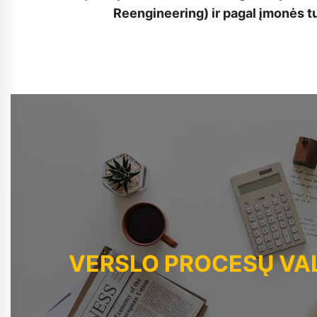
Reengineering) ir pagal įmonės t
VERSLO PROCESŲ V
VERSLO PROCESŲ VALDYMAS