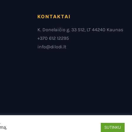
KONTAKTAI
K. Donelaičio g. 33 512, LT 44240 Kaunas
+370 612 12295
info@dilodi.lt
,
ymą,
SUTINKU