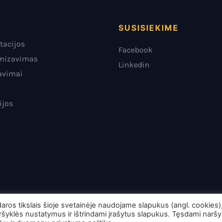
SUSISIEKIME
tacijos
Facebook
imizavimas
Linkedin
avimai
ijos
daros tikslais šioje svetainėje naudojame slapukus (angl. cookies)
aršyklės nustatymus ir ištrindami įrašytus slapukus. Tęsdami narš