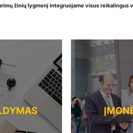
urimų žinių lygmenį integruojame visus reikalingu
ALDYMAS
ĮMONĖ