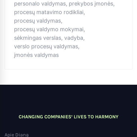
personalo valdymas
,
prekybos įmonės
,
procesų matavimo rodikliai
,
procesų valdymas
,
procesų valdymo mokymai
,
sėkmingas verslas
,
vadyba
,
verslo procesų valdymas
,
įmonės valdymas
CHANGING COMPANIES‘ LIVES TO HARMONY
Apie Dianą