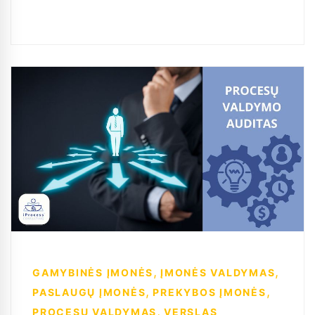
,
,
GAMYBINĖS ĮMONĖS
ĮMONĖS VALDYMAS
,
,
PASLAUGŲ ĮMONĖS
PREKYBOS ĮMONĖS
,
PROCESŲ VALDYMAS
VERSLAS