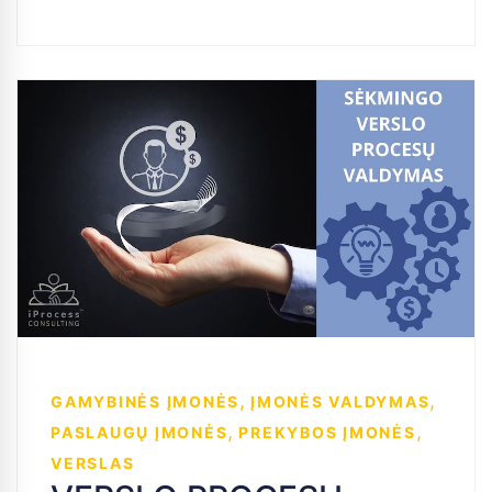
,
,
GAMYBINĖS ĮMONĖS
ĮMONĖS VALDYMAS
,
,
PASLAUGŲ ĮMONĖS
PREKYBOS ĮMONĖS
VERSLAS